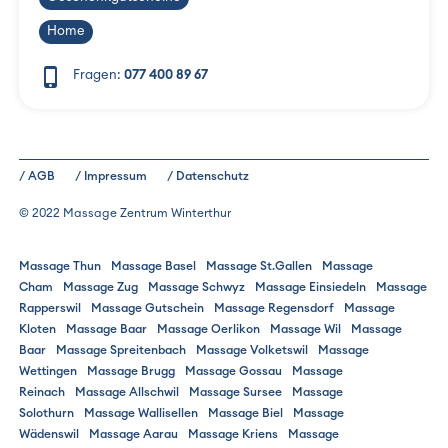
Home
phone_iphone
Fragen:
077 400 89 67
/ AGB
/ Impressum
/ Datenschutz
© 2022 Massage Zentrum Winterthur
Massage Thun
Massage Basel
Massage St.Gallen
Massage
Cham
Massage Zug
Massage Schwyz
Massage Einsiedeln
Massage
Rapperswil
Massage Gutschein
Massage Regensdorf
Massage
Kloten
Massage Baar
Massage Oerlikon
Massage Wil
Massage
Baar
Massage Spreitenbach
Massage Volketswil
Massage
Wettingen
Massage Brugg
Massage Gossau
Massage
Reinach
Massage Allschwil
Massage Sursee
Massage
Solothurn
Massage Wallisellen
Massage Biel
Massage
Wädenswil
Massage Aarau
Massage Kriens
Massage