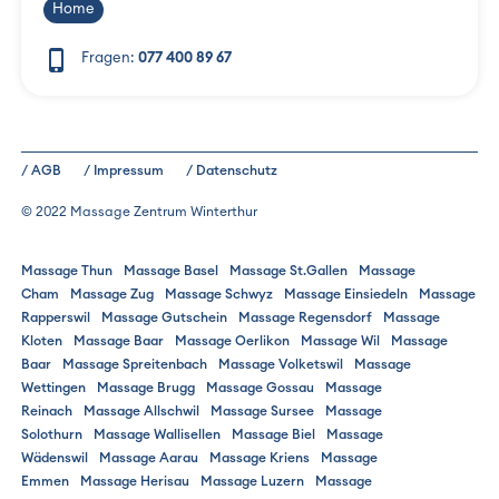
Home
phone_iphone
Fragen:
077 400 89 67
/ AGB
/ Impressum
/ Datenschutz
© 2022 Massage Zentrum Winterthur
Massage Thun
Massage Basel
Massage St.Gallen
Massage
Cham
Massage Zug
Massage Schwyz
Massage Einsiedeln
Massage
Rapperswil
Massage Gutschein
Massage Regensdorf
Massage
Kloten
Massage Baar
Massage Oerlikon
Massage Wil
Massage
Baar
Massage Spreitenbach
Massage Volketswil
Massage
Wettingen
Massage Brugg
Massage Gossau
Massage
Reinach
Massage Allschwil
Massage Sursee
Massage
Solothurn
Massage Wallisellen
Massage Biel
Massage
Wädenswil
Massage Aarau
Massage Kriens
Massage
Emmen
Massage Herisau
Massage Luzern
Massage